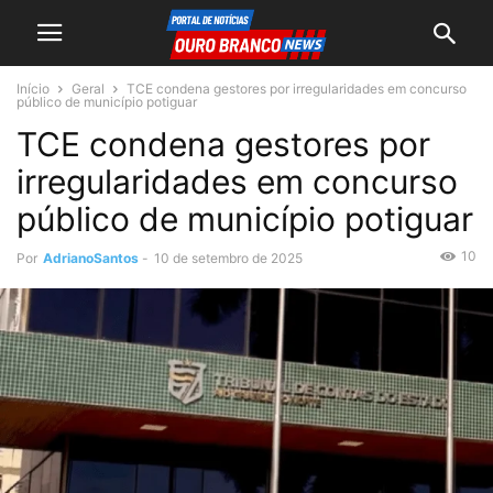
Início
Geral
TCE condena gestores por irregularidades em concurso
público de município potiguar
TCE condena gestores por
irregularidades em concurso
público de município potiguar
10
Por
AdrianoSantos
-
10 de setembro de 2025