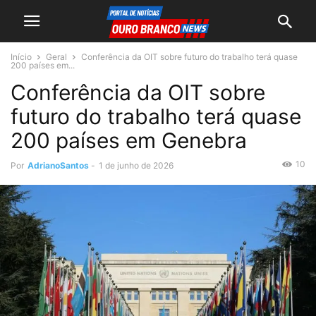
Início
Geral
Conferência da OIT sobre futuro do trabalho terá quase
200 países em...
Conferência da OIT sobre
futuro do trabalho terá quase
200 países em Genebra
10
Por
AdrianoSantos
-
1 de junho de 2026