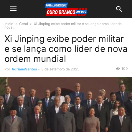
Início
Geral
Xi Jinping exibe poder militar e se lança como líder de
nova...
Xi Jinping exibe poder militar
e se lança como líder de nova
ordem mundial
109
Por
AdrianoSantos
-
3 de setembro de 2025