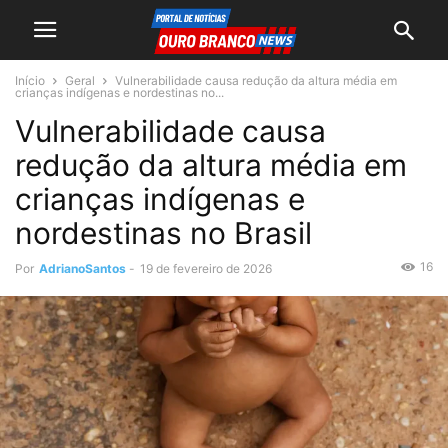
Início
Geral
Vulnerabilidade causa redução da altura média em
crianças indígenas e nordestinas no...
Vulnerabilidade causa
redução da altura média em
crianças indígenas e
nordestinas no Brasil
16
Por
AdrianoSantos
-
19 de fevereiro de 2026