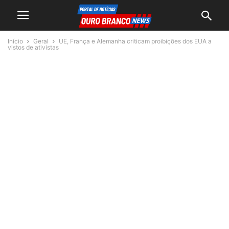
Início
Geral
UE, França e Alemanha criticam proibições dos EUA a
vistos de ativistas