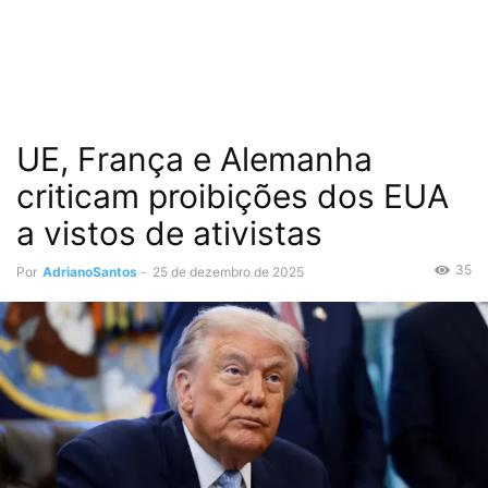
UE, França e Alemanha
criticam proibições dos EUA
a vistos de ativistas
35
Por
AdrianoSantos
-
25 de dezembro de 2025