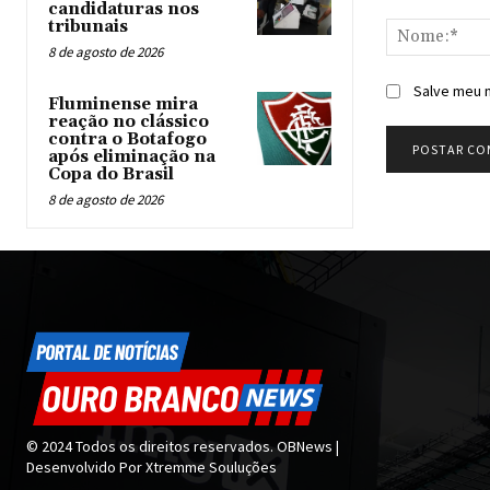
Comentário:
candidaturas nos
tribunais
8 de agosto de 2026
Salve meu n
Fluminense mira
reação no clássico
contra o Botafogo
após eliminação na
Copa do Brasil
8 de agosto de 2026
© 2024 Todos os direitos reservados. OBNews |
Desenvolvido Por Xtremme Souluções