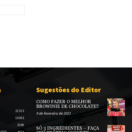
Site:
a
Sugestões do Editor
COMO FAZER O MELHOR
BROWINIE DE CHOCOLATE!!
21313
9 de fevereiro de 2023
10263
3198
SÓ 3 INGREDIENTES – FAÇA
ORTE
2654