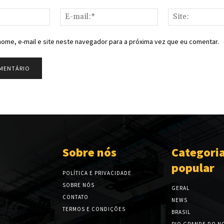
Nome:*
E-
mail:*
ome, e-mail e site neste navegador para a próxima vez que eu comentar.
Sobre nós
Categori
popular
POLÍTICA E PRIVACIDADE
SOBRE NÓS
GERAL
CONTATO
NEWS
TERMOS E CONDIÇÕES
BRASIL
RIO GRANDE DO N