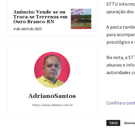
STTU informou
apuração dos f
Anúncio: Vende-se ou
Troca-se Terrenos em
Ouro Branco-RN
A pasta també
4 de abril de 2023
para acompan
psicológico e 
Na nota, a S
abusivo e inf
autoridades 
AdrianoSantos
Confira o cont
https://www.obnews.com.br
TAGS
#exone