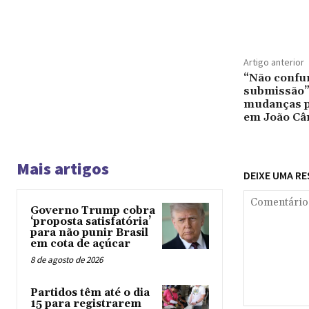
Compar
Artigo anterior
“Não confu
submissão”:
mudanças po
em João Câ
Mais artigos
DEIXE UMA R
Governo Trump cobra
‘proposta satisfatória’
para não punir Brasil
em cota de açúcar
8 de agosto de 2026
Partidos têm até o dia
15 para registrarem