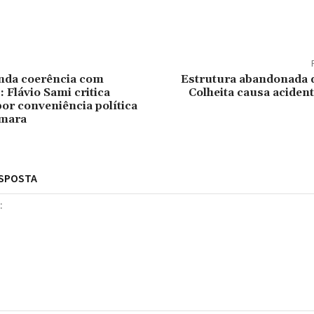
tilhado
nda coerência com
Estrutura abandonada d
 Flávio Sami critica
Colheita causa aciden
r conveniência política
mara
ESPOSTA