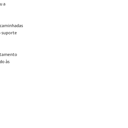
u a
encaminhadas
 suporte
rtamento
do às