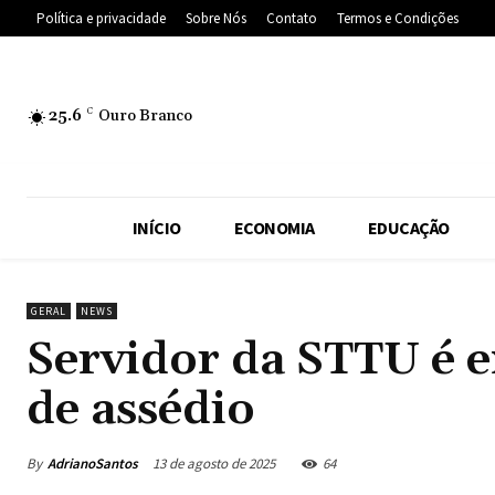
Política e privacidade
Sobre Nós
Contato
Termos e Condições
25.6
C
Ouro Branco
INÍCIO
ECONOMIA
EDUCAÇÃO
GERAL
NEWS
Servidor da STTU é 
de assédio
By
AdrianoSantos
13 de agosto de 2025
64