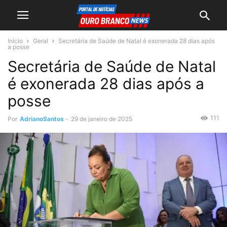
Início
Geral
Secretária de Saúde de Natal é exonerada 28 dias após
a posse
Secretária de Saúde de Natal
é exonerada 28 dias após a
posse
111
Por
AdrianoSantos
-
29 de janeiro de 2025