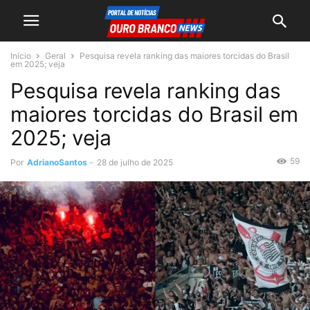
Início
Geral
Pesquisa revela ranking das maiores torcidas do Brasil
em 2025; veja
Pesquisa revela ranking das
maiores torcidas do Brasil em
2025; veja
59
Por
AdrianoSantos
-
28 de julho de 2025