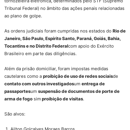
tornozeleira eletrônica, determinados pelo STF (Supremo
Tribunal Federal) no âmbito das ações penais relacionadas
ao plano de golpe.
As ordens judiciais foram cumpridas nos estados do
Rio de
Janeiro, São Paulo, Espírito Santo, Paraná, Goiás, Bahia,
Tocantins e no Distrito Federal
com apoio do Exército
Brasileiro em parte das diligências.
Além da prisão domiciliar, foram impostas medidas
cautelares como a
proibição de uso de redes sociais
de
contato com outros investigados
um
entrega de
passaportes
um
suspensão de documentos de porte de
arma de fogo
sim
proibição de visitas
.
São alvos:
Ailton Golçalves Moraes Barros