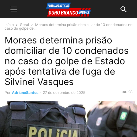
Início
Geral
Moraes determina prisão domiciliar de 10 condenados no
caso do golpe de...
Moraes determina prisão
domiciliar de 10 condenados
no caso do golpe de Estado
após tentativa de fuga de
Silvinei Vasques
28
Por
AdrianoSantos
-
27 de dezembro de 2025