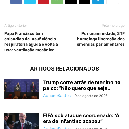
Artigo anterior
Próximo artigo
Papa Francisco tem
Por unanimidade, STF
episódios de insuficiência
homologa liberação das
respiratória aguda e volta a
emendas parlamentares
usar ventilação mecânica
ARTIGOS RELACIONADOS
Trump corre atrás de menino no
palco: “Não quero que seja...
AdrianoSantos
-
9 de agosto de 2026
FIFA sob ataque coordenado: “A
era de Infantino acabou”
AdrianoSantos
-
9 de agosto de 2026