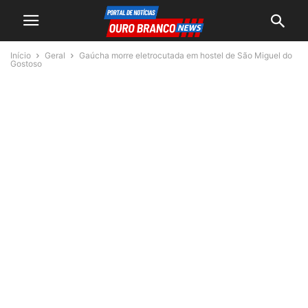
Início
Geral
Gaúcha morre eletrocutada em hostel de São Miguel do
Gostoso