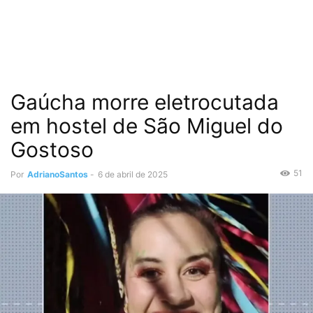
Gaúcha morre eletrocutada
em hostel de São Miguel do
Gostoso
51
Por
AdrianoSantos
-
6 de abril de 2025