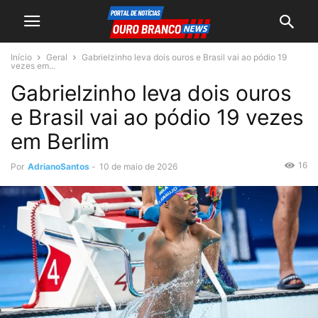
Início
Geral
Gabrielzinho leva dois ouros e Brasil vai ao pódio 19
vezes em...
Gabrielzinho leva dois ouros
e Brasil vai ao pódio 19 vezes
em Berlim
16
Por
AdrianoSantos
-
10 de maio de 2026