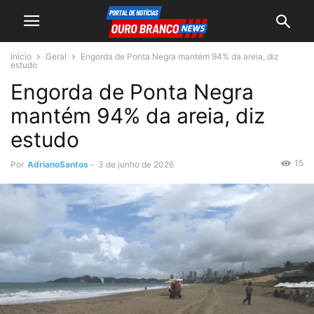
Início
Geral
Engorda de Ponta Negra mantém 94% da areia, diz
estudo
Engorda de Ponta Negra
mantém 94% da areia, diz
estudo
15
Por
AdrianoSantos
-
3 de junho de 2026