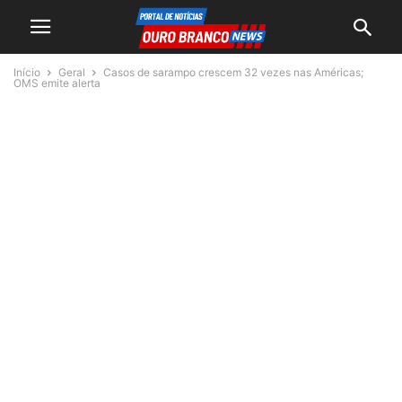
Início
Geral
Casos de sarampo crescem 32 vezes nas Américas;
OMS emite alerta