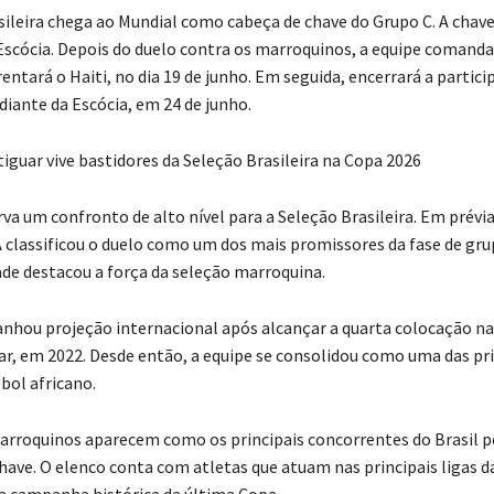
sileira chega ao Mundial como cabeça de chave do Grupo C. A cha
 Escócia. Depois do duelo contra os marroquinos, a equipe comanda
entará o Haiti, no dia 19 de junho. Em seguida, encerrará a partic
diante da Escócia, em 24 de junho.
tiguar vive bastidores da Seleção Brasileira na Copa 2026
rva um confronto de alto nível para a Seleção Brasileira. Em prévia 
FA classificou o duelo como um dos mais promissores da fase de gr
dade destacou a força da seleção marroquina.
nhou projeção internacional após alcançar a quarta colocação n
r, em 2022. Desde então, a equipe se consolidou como uma das pri
bol africano.
marroquinos aparecem como os principais concorrentes do Brasil p
chave. O elenco conta com atletas que atuam nas principais ligas d