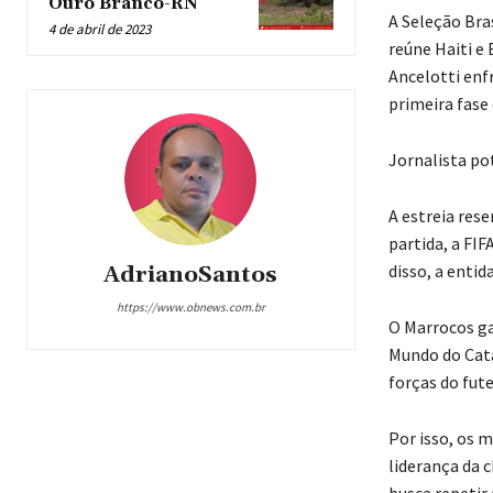
Ouro Branco-RN
A Seleção Bra
4 de abril de 2023
reúne Haiti e
Ancelotti enfr
primeira fase 
Jornalista po
A estreia rese
partida, a FI
disso, a enti
AdrianoSantos
https://www.obnews.com.br
O Marrocos ga
Mundo do Cata
forças do fute
Por isso, os 
liderança da 