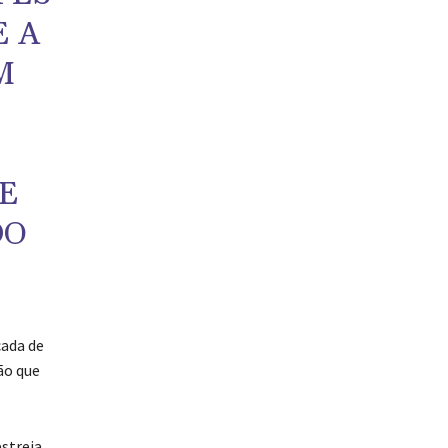
 A
M
E
DO
cada de
ão que
estreia