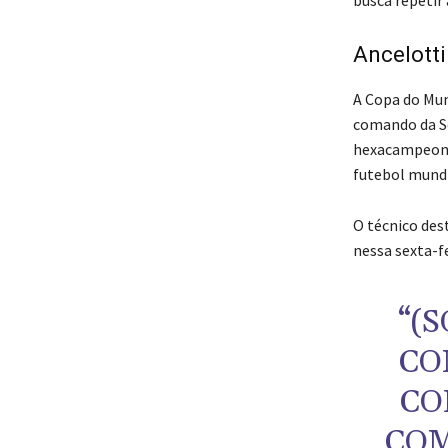
busca repetir
Ancelotti
A Copa do Mun
comando da Se
hexacampeonat
futebol mundi
O técnico des
nessa sexta-fe
“(
CO
CO
COM