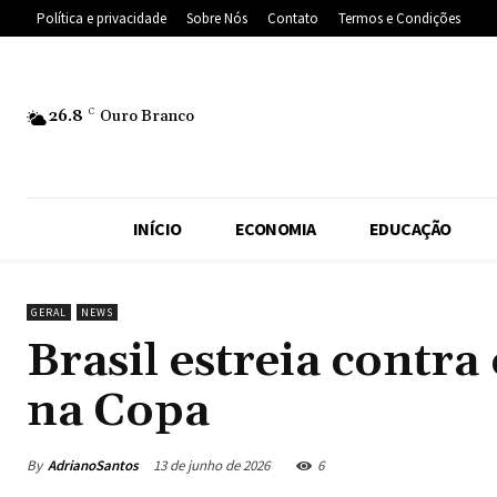
Política e privacidade
Sobre Nós
Contato
Termos e Condições
26.8
C
Ouro Branco
INÍCIO
ECONOMIA
EDUCAÇÃO
GERAL
NEWS
Brasil estreia contr
na Copa
By
AdrianoSantos
13 de junho de 2026
6