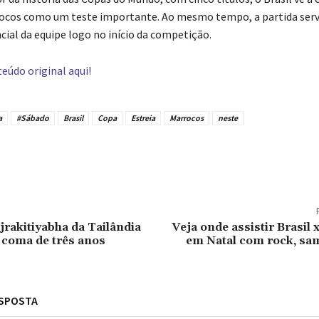
ocos como um teste importante. Ao mesmo tempo, a partida serv
cial da equipe logo no início da competição.
eúdo original aqui!
a
#Sábado
Brasil
Copa
Estreia
Marrocos
neste
tilhado
jrakitiyabha da Tailândia
Veja onde assistir Brasil
 coma de três anos
em Natal com rock, sam
ESPOSTA