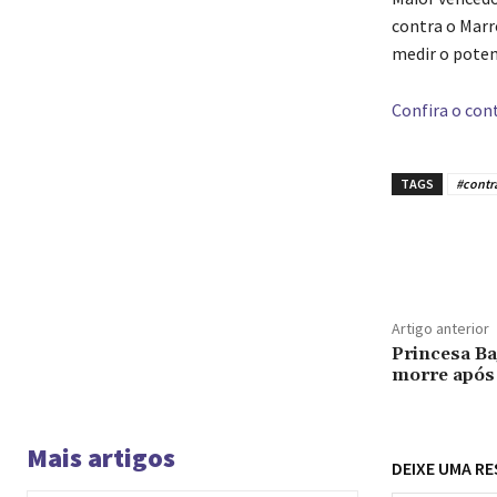
contra o Marr
medir o poten
Confira o cont
TAGS
#contr
Compar
Artigo anterior
Princesa Ba
morre após
Mais artigos
DEIXE UMA R