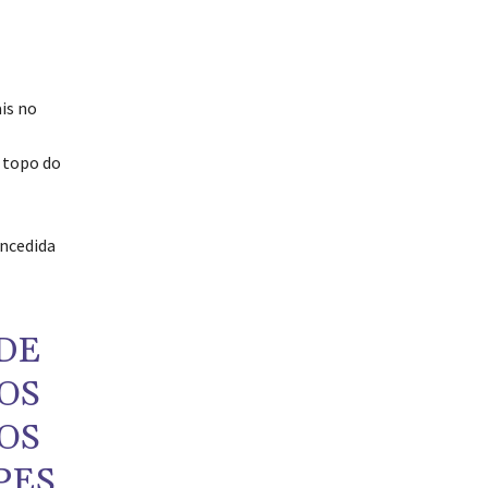
is no
 topo do
oncedida
ODE
OS
OS
PES