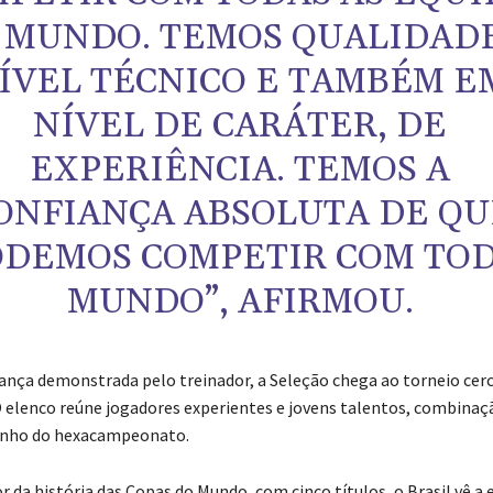
 MUNDO. TEMOS QUALIDADE
ÍVEL TÉCNICO E TAMBÉM E
NÍVEL DE CARÁTER, DE
EXPERIÊNCIA. TEMOS A
ONFIANÇA ABSOLUTA DE QU
ODEMOS COMPETIR COM TO
MUNDO”, AFIRMOU.
ança demonstrada pelo treinador, a Seleção chega ao torneio cer
O elenco reúne jogadores experientes e jovens talentos, combinaç
onho do hexacampeonato.
 da história das Copas do Mundo, com cinco títulos, o Brasil vê a 