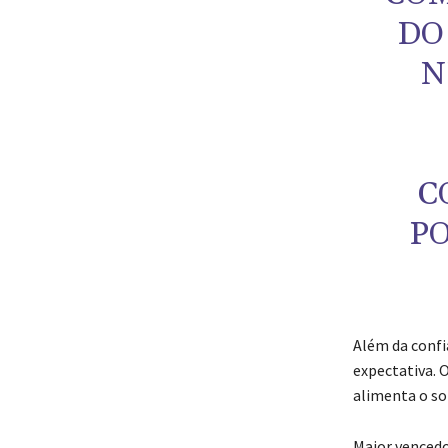
DO
N
C
P
Além da confi
expectativa. 
alimenta o s
Maior vencedor