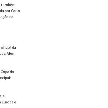
ve também
da por Carlo
ipação na
oficial da
upos. Além
a Copa do
ncipais
ela
a Europa e