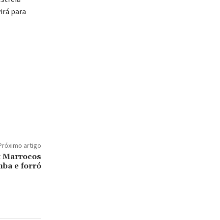
irá para
Próximo artigo
 x Marrocos
ba e forró