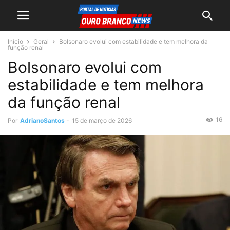
Início
Geral
Bolsonaro evolui com estabilidade e tem melhora da
função renal
Bolsonaro evolui com
estabilidade e tem melhora
da função renal
16
Por
AdrianoSantos
-
15 de março de 2026