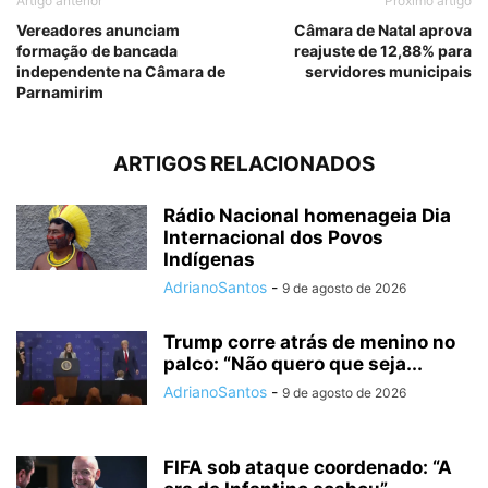
Artigo anterior
Próximo artigo
Vereadores anunciam
Câmara de Natal aprova
formação de bancada
reajuste de 12,88% para
independente na Câmara de
servidores municipais
Parnamirim
ARTIGOS RELACIONADOS
Rádio Nacional homenageia Dia
Internacional dos Povos
Indígenas
AdrianoSantos
-
9 de agosto de 2026
Trump corre atrás de menino no
palco: “Não quero que seja...
AdrianoSantos
-
9 de agosto de 2026
FIFA sob ataque coordenado: “A