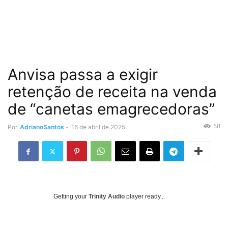
Anvisa passa a exigir
retenção de receita na venda
de “canetas emagrecedoras”
58
Por
AdrianoSantos
-
16 de abril de 2025
Getting your
Trinity Audio
player ready...