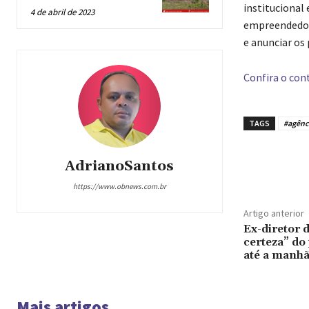
institucional
4 de abril de 2023
empreendedore
e anunciar os
Confira o cont
TAGS
#agênc
Compar
AdrianoSantos
https://www.obnews.com.br
Artigo anterior
Ex-diretor 
certeza” do
até a manhã
Mais artigos