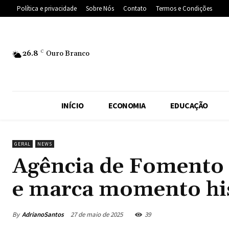
Política e privacidade
Sobre Nós
Contato
Termos e Condições
26.8
C
Ouro Branco
INÍCIO
ECONOMIA
EDUCAÇÃO
GERAL
NEWS
Agência de Fomento 
e marca momento hi
By
AdrianoSantos
27 de maio de 2025
39