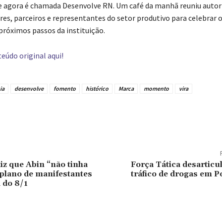
 e agora é chamada Desenvolve RN. Um café da manhã reuniu autor
s, parceiros e representantes do setor produtivo para celebrar o
 próximos passos da instituição.
eúdo original aqui!
ia
desenvolve
fomento
histórico
Marca
momento
vira
tilhado
diz que Abin “não tinha
Força Tática desarticu
 plano de manifestantes
tráfico de drogas em 
 do 8/1