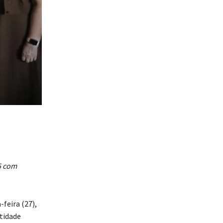
5 com
feira (27),
ntidade