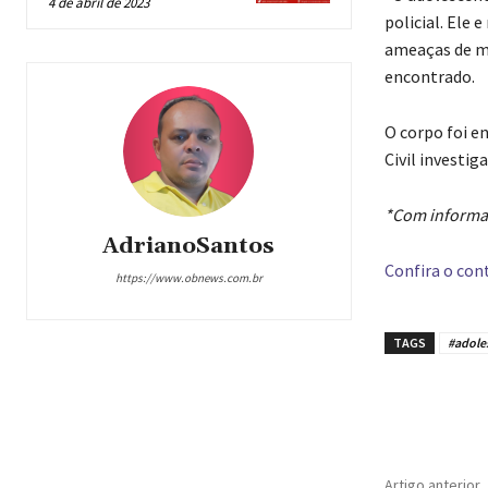
4 de abril de 2023
policial. Ele
ameaças de mo
encontrado.
O corpo foi en
Civil investiga
*Com informa
AdrianoSantos
Confira o cont
https://www.obnews.com.br
TAGS
#adole
Compar
Artigo anterior