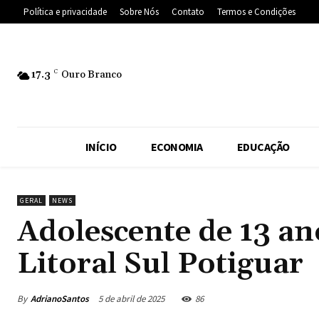
Política e privacidade
Sobre Nós
Contato
Termos e Condições
17.3
C
Ouro Branco
INÍCIO
ECONOMIA
EDUCAÇÃO
GERAL
NEWS
Adolescente de 13 an
Litoral Sul Potiguar
By
AdrianoSantos
5 de abril de 2025
86