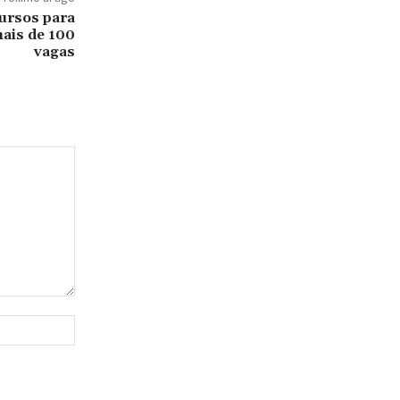
ursos para
is de 100
vagas
Site: