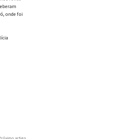
eceberam
ó, onde foi
ícia
Próximo artigo