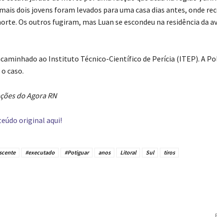
 e mais dois jovens foram levados para uma casa dias antes, onde r
rte. Os outros fugiram, mas Luan se escondeu na residência da av
caminhado ao Instituto Técnico-Científico de Perícia (ITEP). A Pol
 o caso.
ções do Agora RN
eúdo original aqui!
scente
#executado
#Potiguar
anos
Litoral
Sul
tiros
tilhado