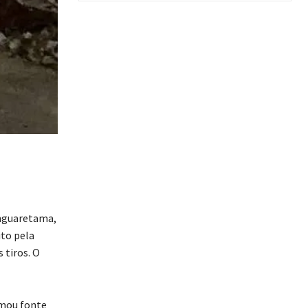
anguaretama,
ito pela
 tiros. O
rmou fonte