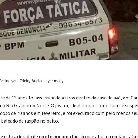
Getting your
Trinity Audio
player ready...
e de 13 anos foi assassinado a tiros dentro da casa da avó, em C
l do Rio Grande do Norte. O jovem, identificado como Luan, é suspe
doso de 70 anos em fevereiro, e foi executado com pelo menos seis
 baleado de raspão no peito.
e estava jurado de morte por uma facção que atua na região”, afi