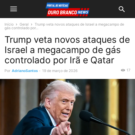
Início
Geral
Trump veta novos ataques de Israel a megacampo de
gás controlado por...
Trump veta novos ataques de
Israel a megacampo de gás
controlado por Irã e Qatar
17
Por
AdrianoSantos
-
19 de março de 2026