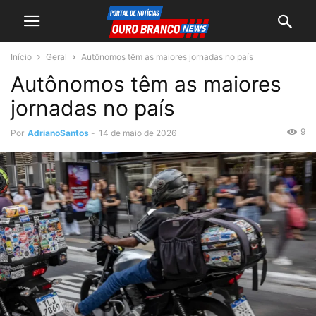
Início
Geral
Autônomos têm as maiores jornadas no país
Autônomos têm as maiores
jornadas no país
9
Por
AdrianoSantos
-
14 de maio de 2026