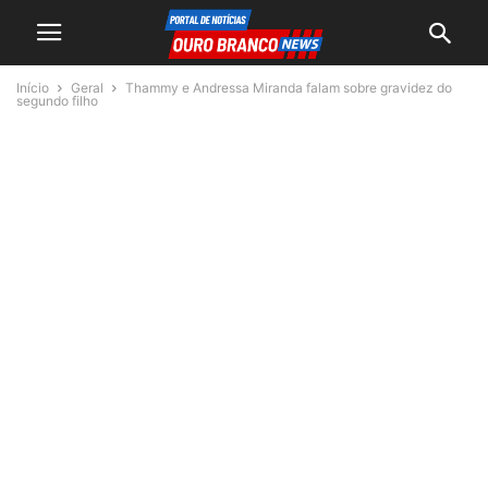
Início
Geral
Thammy e Andressa Miranda falam sobre gravidez do
segundo filho