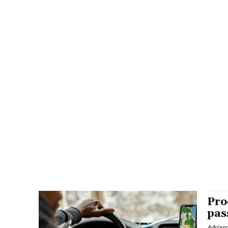
Pro
pas
Adrian