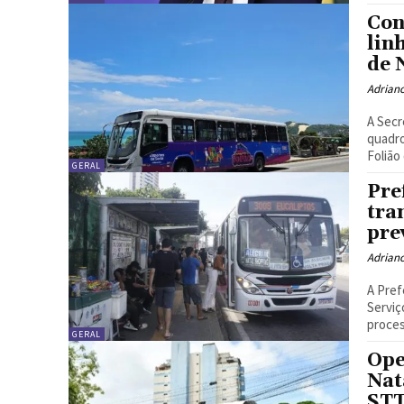
Con
lin
de 
Adrian
A Secr
quadro
Folião 
GERAL
Pre
tra
pre
Adrian
A Pref
Serviç
process
GERAL
Ope
Nat
STT