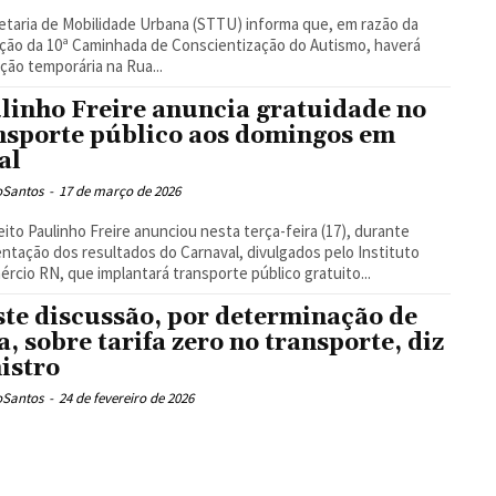
etaria de Mobilidade Urbana (STTU) informa que, em razão da
ação da 10ª Caminhada de Conscientização do Autismo, haverá
ição temporária na Rua...
linho Freire anuncia gratuidade no
nsporte público aos domingos em
al
oSantos
-
17 de março de 2026
eito Paulinho Freire anunciou nesta terça-feira (17), durante
ntação dos resultados do Carnaval, divulgados pelo Instituto
rcio RN, que implantará transporte público gratuito...
ste discussão, por determinação de
a, sobre tarifa zero no transporte, diz
istro
oSantos
-
24 de fevereiro de 2026