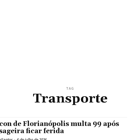
TAG
Transporte
con de Florianópolis multa 99 após
sageira ficar ferida
oSantos
-
6 de julho de 2026