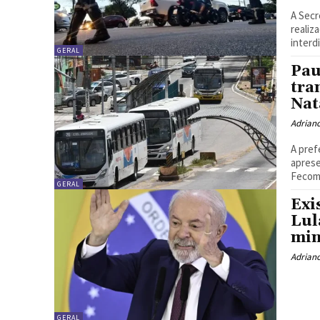
A Secr
realiz
interd
GERAL
Pau
tra
Nat
Adrian
A pref
aprese
Fecomé
GERAL
Exi
Lul
min
Adrian
GERAL