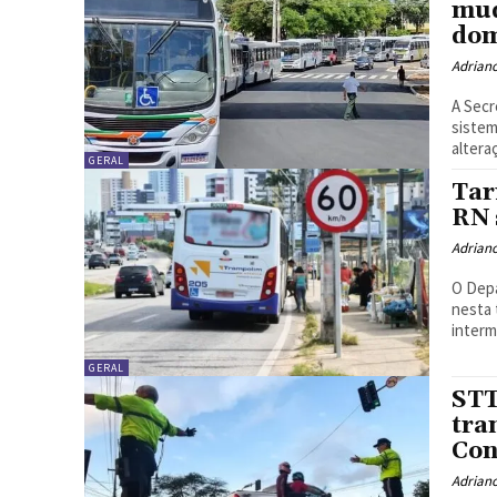
mud
do
Adrian
A Secr
sistem
altera
GERAL
Tar
RN 
Adrian
O Dep
nesta 
interm
GERAL
STT
tra
Con
Adrian