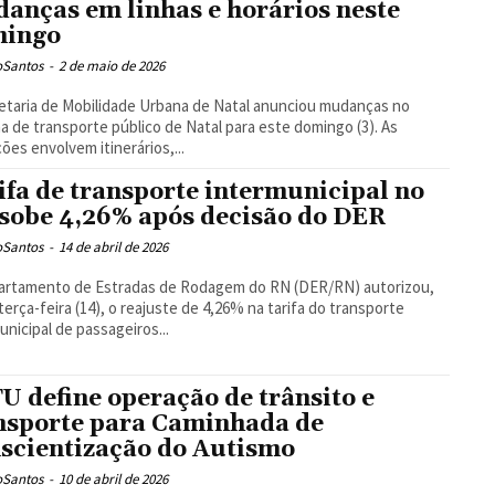
anças em linhas e horários neste
mingo
oSantos
-
2 de maio de 2026
etaria de Mobilidade Urbana de Natal anunciou mudanças no
a de transporte público de Natal para este domingo (3). As
ções envolvem itinerários,...
ifa de transporte intermunicipal no
sobe 4,26% após decisão do DER
oSantos
-
14 de abril de 2026
artamento de Estradas de Rodagem do RN (DER/RN) autorizou,
terça-feira (14), o reajuste de 4,26% na tarifa do transporte
unicipal de passageiros...
U define operação de trânsito e
nsporte para Caminhada de
scientização do Autismo
oSantos
-
10 de abril de 2026