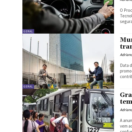
O Proc
Tecnol
segura
GERAL
Mun
tra
Adrian
Data d
promoç
contri
GERAL
Gra
tem
Adrian
A anun
vem a
confus