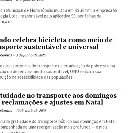
on Municipal de Florianópolis multou em R$ 384 mil a empresa 99
ogia Ltda., responsável pelo aplicativo 99, por falhas de
nça em...
do celebra bicicleta como meio de
nsporte sustentável e universal
oSantos
-
3 de junho de 2026
estaca potencial do transporte na erradicação da pobreza e na
ão do desenvolvimento sustentável; ONU realça a sua
buição na acessibilidade das populações...
tuidade no transporte aos domingos
 reclamações e ajustes em Natal
oSantos
-
12 de maio de 2026
ciada gratuidade do transporte público aos domingos em Natal
companhada de uma reorganização mais profunda — e mais
a — do sistema...