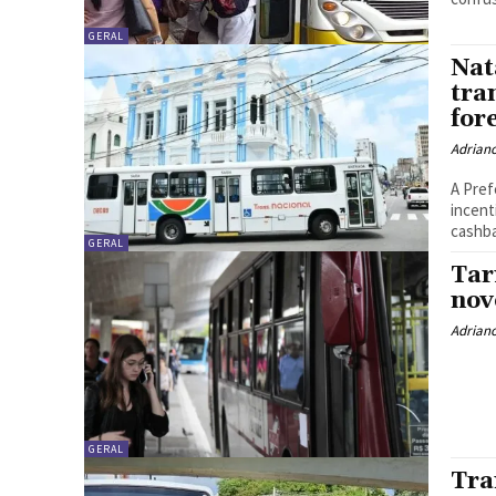
GERAL
Nat
tra
for
Adrian
A Pref
incent
cashba
GERAL
Tar
nov
Adrian
GERAL
Tra