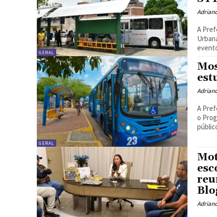
Adrian
A Pref
Urbana
evento
GERAL
Mos
est
Adrian
A Pref
o Prog
públic
GERAL
Mot
esc
reu
Blo
Adrian