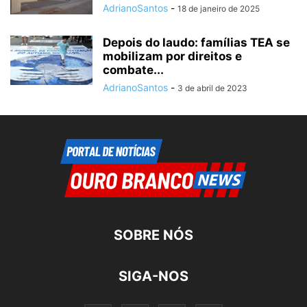
AdrianoSantos
-
18 de janeiro de 2025
Depois do laudo: famílias TEA se
mobilizam por direitos e
combate...
AdrianoSantos
-
3 de abril de 2023
SOBRE NÓS
SIGA-NOS