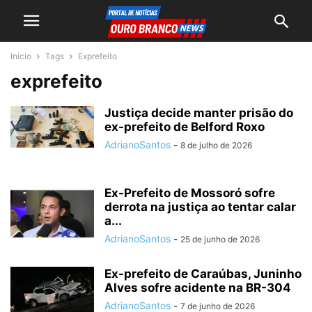
Início
Tags
Exprefeito
exprefeito
Justiça decide manter prisão do
ex-prefeito de Belford Roxo
AdrianoSantos
-
8 de julho de 2026
Ex-Prefeito de Mossoró sofre
derrota na justiça ao tentar calar
a...
AdrianoSantos
-
25 de junho de 2026
Ex-prefeito de Caraúbas, Juninho
Alves sofre acidente na BR-304
AdrianoSantos
-
7 de junho de 2026