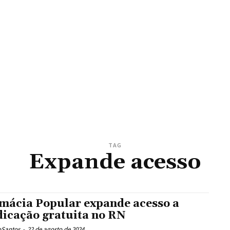
TAG
Expande acesso
mácia Popular expande acesso a
icação gratuita no RN
oSantos
-
22 de agosto de 2024