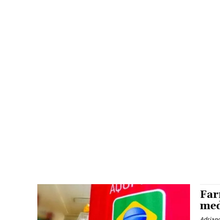
Far
med
Adrian