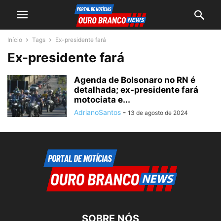
Início
Tags
Ex-presidente fará
Ex-presidente fará
Agenda de Bolsonaro no RN é
detalhada; ex-presidente fará
motociata e...
AdrianoSantos
-
13 de agosto de 2024
SOBRE NÓS