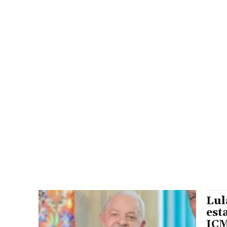
Lul
est
IC