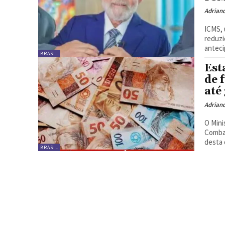
Adrian
ICMS, 
reduzi
anteci
BRASIL
Est
de 
até
Adrian
O Mini
Combat
desta 
BRASIL