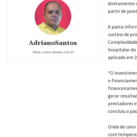
diretamente a
partir de janei
A pasta infor
custeio de pr
Complexidade 
AdrianoSantos
hospitalar do
https://www.obnews.com.br
aplicado em 2
“O investimen
o financiamen
financeiramen
gerar resulta
prestadores e
concluiu a pas
Onda de calor
com temperatu