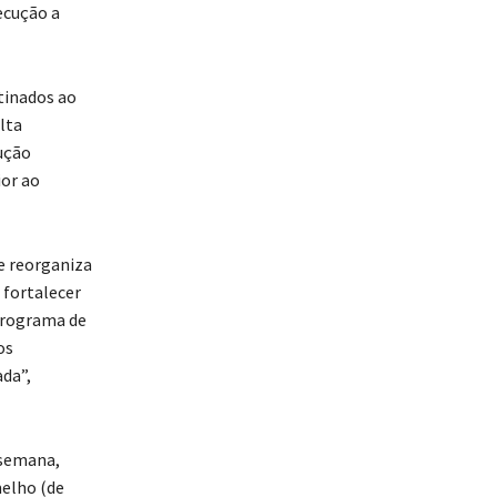
ecução a
tinados ao
lta
ução
ior ao
e reorganiza
 fortalecer
 programa de
os
ada”,
 semana,
melho (de