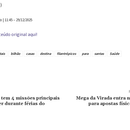
)
| 11:45 – 29/12/2025
eúdo original aqui!
tais
bilhão
casas
destina
filantrópicos
para
santas
Saúde
tilhado
 tem 4 missões principais
Mega da Virada entra na
er durante férias do
para apostas físic