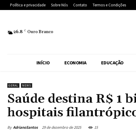
Política e privacidade
Sobre Nós
Contato
Termos e Condições
26.8
C
Ouro Branco
INÍCIO
ECONOMIA
EDUCAÇÃO
GERAL
NEWS
Saúde destina R$ 1 bi
hospitais filantrópic
By
AdrianoSantos
29 de dezembro de 2025
15