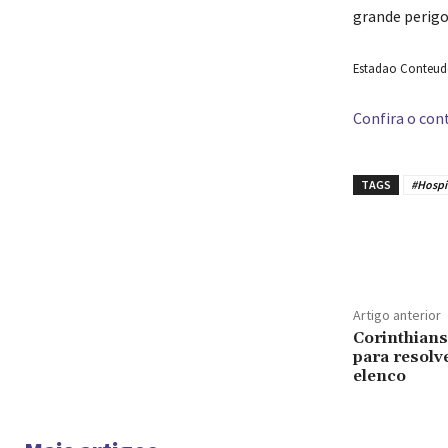
grande perigo
Estadao Conteudo 
Confira o cont
TAGS
#Hospi
Compar
Artigo anterior
Corinthians
para resolv
elenco