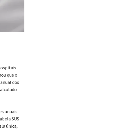
hospitais
mou que o
 anual dos
calculado
es anuais
tabela SUS
la única,