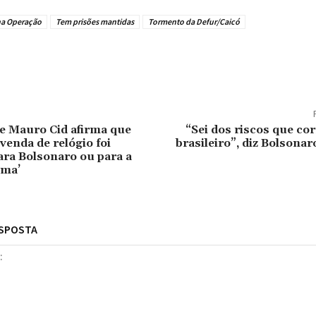
na Operação
Tem prisões mantidas
Tormento da Defur/Caicó
tilhado
e Mauro Cid afirma que
“Sei dos riscos que co
venda de relógio foi
brasileiro”, diz Bolsona
ara Bolsonaro ou para a
ama’
ESPOSTA