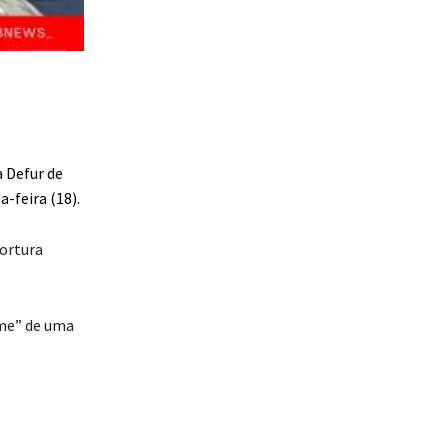
 Defur de
-feira (18).
tortura
ime” de uma