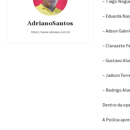
– Tiago Noguei
– Eduarda Nas
AdrianoSantos
– Adson Gabrie
https://www.obnews.com.br
– Clarazete F
– Gustavo Alve
– Jadson Ferre
– Rodrigo Alve
Dentro da ope
A Polícia apre