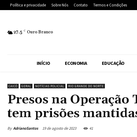
Política e privacidade
Sobre Nós
Contato
Termos e Condições
27.5
C
Ouro Branco
INÍCIO
ECONOMIA
EDUCAÇÃO
CAICÓ
GERAL
NOTÍCIAS POLICIAL
RIO GRANDE DO NORTE
Presos na Operação 
tem prisões mantidas
By
AdrianoSantos
19 de agosto de 2023
41