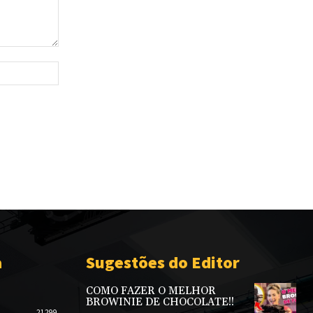
Site:
a
Sugestões do Editor
COMO FAZER O MELHOR
BROWINIE DE CHOCOLATE!!
21299