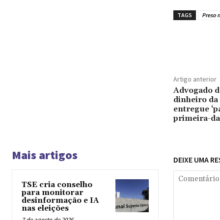
TAGS
Preso 
Compar
Artigo anterior
Advogado d
dinheiro da 
entregue ‘p
primeira-d
Mais artigos
DEIXE UMA R
TSE cria conselho
para monitorar
desinformação e IA
nas eleições
7 de agosto de 2026