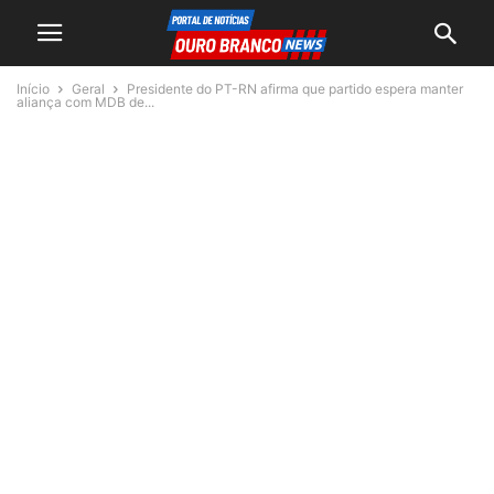
Início
Geral
Presidente do PT-RN afirma que partido espera manter
aliança com MDB de...