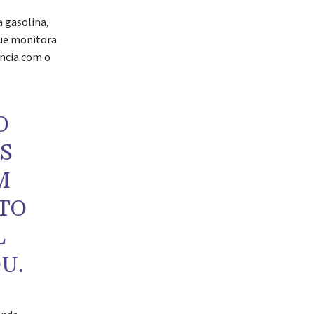
 gasolina,
que monitora
ncia com o
O
S
M
STO
L
U.