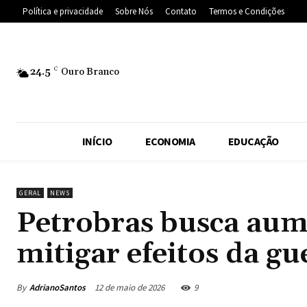
Política e privacidade
Sobre Nós
Contato
Termos e Condições
24.5
C
Ouro Branco
INÍCIO
ECONOMIA
EDUCAÇÃO
GERAL
NEWS
Petrobras busca aum
mitigar efeitos da gu
By
AdrianoSantos
12 de maio de 2026
9