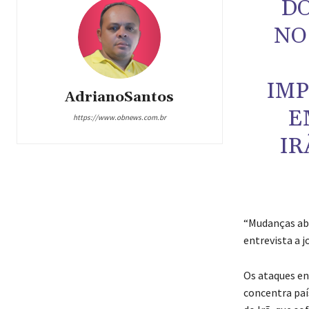
DO
NO
IMP
AdrianoSantos
E
https://www.obnews.com.br
IR
“Mudanças abr
entrevista a 
Os ataques en
concentra paí