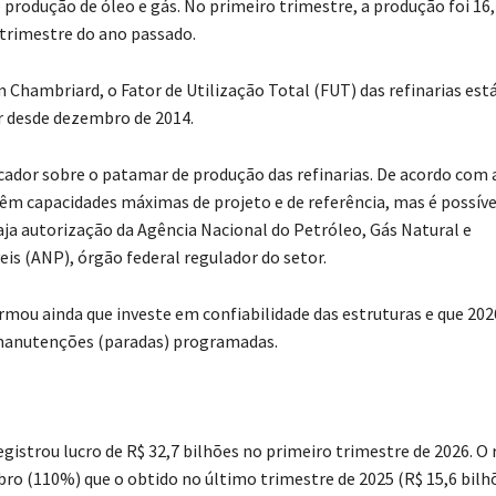
 produção de óleo e gás. No primeiro trimestre, a produção foi 16
 trimestre do ano passado.
 Chambriard, o Fator de Utilização Total (FUT) das refinarias est
 desde dezembro de 2014.
cador sobre o patamar de produção das refinarias. De acordo com 
 têm capacidades máximas de projeto e de referência, mas é possíve
aja autorização da Agência Nacional do Petróleo, Gás Natural e
is (ANP), órgão federal regulador do setor.
rmou ainda que investe em confiabilidade das estruturas e que 20
 manutenções (paradas) programadas.
gistrou lucro de R$ 32,7 bilhões no primeiro trimestre de 2026. O 
bro (110%) que o obtido no último trimestre de 2025 (R$ 15,6 bilhõ