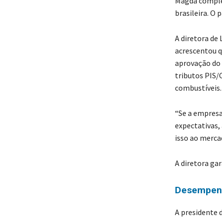
Magda comple
brasileira. O
A diretora de
acrescentou q
aprovação do 
tributos PIS/
combustíveis.
“Se a empresa
expectativas, 
isso ao merca
A diretora ga
Desempen
A presidente 