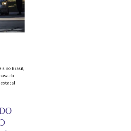
s no Brasil,
ausa da
 estatal
ADO
O