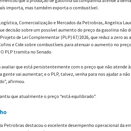
mentou que a produção de gasolina da companhia atende à dem
 país importa, mas também exporta o combustível.
 Logística, Comercialização e Mercados da Petrobras, Angelica Lau
ue decisão sobre um possível aumento do preço da gasolina não 
Projeto de Lei Complementar (PLP) 67/2026, que reduz a zero as a
Cofins e Cide sobre combustíveis para atenuar o aumento no preço
 O PLP tramita no Senado.
 avaliar que está persistentemente com o preço que não atende à
a gente vai aumentar; e o PLP, talvez, venha para nos ajudar a não
do”, afirmou.
rantiu que atualmente o preço “está equilibrado”.
ho
da Petrobras destacou o excelente desempenho operacional da e