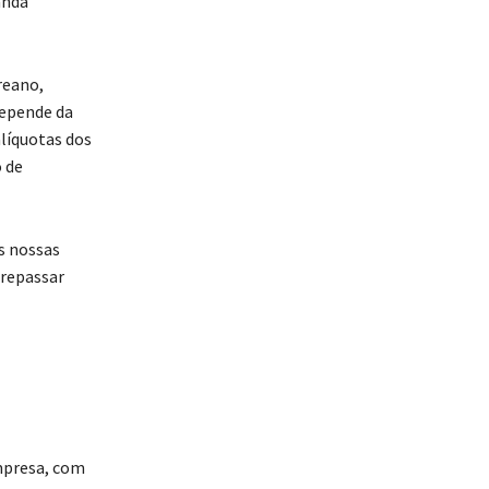
anda
reano,
depende da
líquotas dos
 de
s nossas
 repassar
mpresa, com