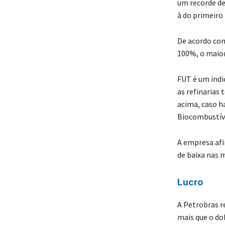
um recorde de
à do primeiro
De acordo com
100%, o maior
FUT é um indi
as refinarias
acima, caso h
Biocombustíve
A empresa afi
de baixa nas
Lucro
A Petrobras re
mais que o do