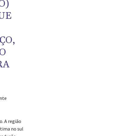
O)
QUE
ÇO,
O
RA
ante
o. A região
tima no sul