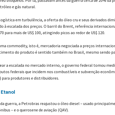
ofreu bloqueios. Por lá, passavam antes da guerra cerca de 20% da 
tróleo e gás natural.
ogística em turbulência, a oferta do óleo cru e seus derivados dim
 à escalada dos preços. O barril do Brent, referência internacion
70 para mais de US$ 100, atingindo picos ao redor de US$ 120.
uma commodity, isto é, mercadoria negociada a preços internacion
ecimento do produto é sentido também no Brasil, mesmo sendo pa
rear a escalada no mercado interno, o governo federal tomou med
ibutos federais que incidem nos combustíveis e subvenção econôm
 para produtores e distribuidores.
 Etanol
 da guerra, a Petrobras reajustou o óleo diesel – usado principalm
nibus – e o querosene de aviação (QAV).