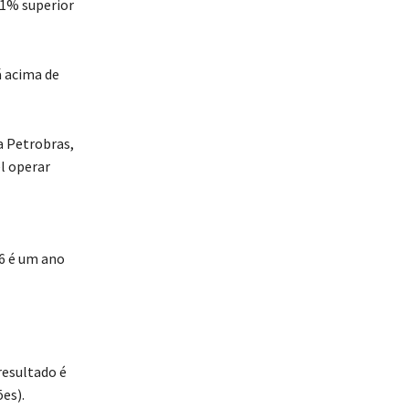
,1% superior
á acima de
a Petrobras,
l operar
26 é um ano
resultado é
es).