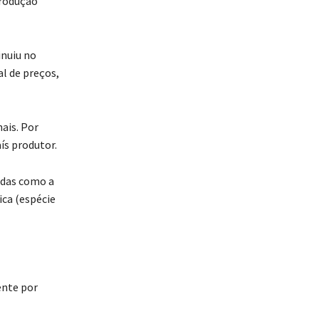
produção
inuiu no
al de preços,
ais. Por
ís produtor.
idas como a
ica (espécie
ente por