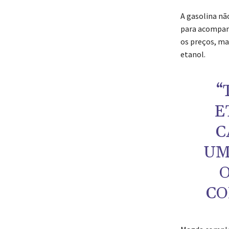
A gasolina nã
para acompanh
os preços, ma
etanol.
“
E
C
UM
CO