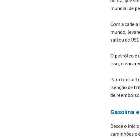
do Irã, que s
mundial de pe
Com a cadeia l
mundo, levando
saltou de US$ 
O petróleo é 
isso, o encar
Para tentar f
isenção de tr
de reembolso)
Gasolina e
Desde o início
caminhões e ô