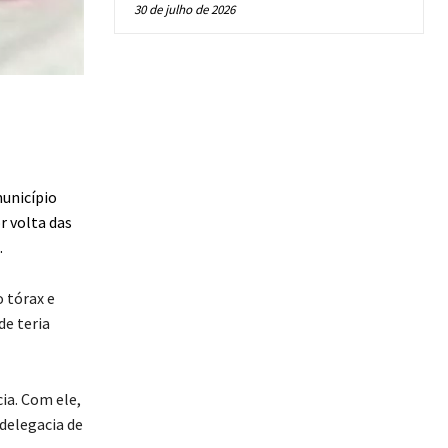
30 de julho de 2026
unicípio
r volta das
.
o tórax e
de teria
ia. Com ele,
 delegacia de