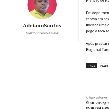
Plantão de M
Em depoimento
estava em cas
iniciada uma c
AdrianoSantos
pego a faca s
https://www.obnews.com.br
Após prestar 
Regional Tarc
TAGS
#Briga
Compar
Artigo anterior
Sisu 2024: 
começa nest