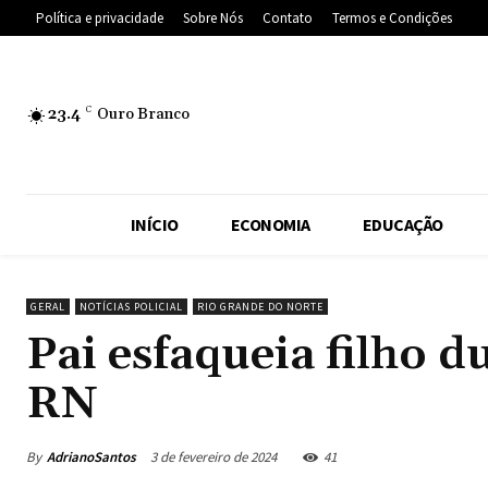
Política e privacidade
Sobre Nós
Contato
Termos e Condições
23.4
C
Ouro Branco
INÍCIO
ECONOMIA
EDUCAÇÃO
GERAL
NOTÍCIAS POLICIAL
RIO GRANDE DO NORTE
Pai esfaqueia filho d
RN
By
AdrianoSantos
3 de fevereiro de 2024
41