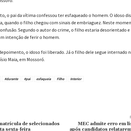
ossoró.
, o pai da vítima confessou ter esfaqueado o homem. O idoso dis
a, quando o filho chegou com sinais de embriaguez. Neste moment
onfusão. Segundo o autor do crime, o filho estaria desorientado e 
em intenção de ferir o homem.
depoimento, o idoso foi liberado. Já o filho dele segue internado 
ísio Maia, em Mossoró.
#durante
#pai
esfaqueia
Filho
Interior
tilhado
matrícula de selecionados
MEC admite erro em li
a sexta-feira
após candidatos relatarem