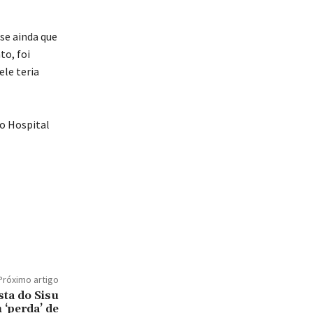
se ainda que
o, foi
ele teria
no Hospital
Próximo artigo
sta do Sisu
 ‘perda’ de