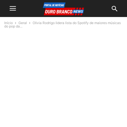
Início
Geral
Olivia Rodrigo lidera lista do Spotify de maiores músicas
do pop da...