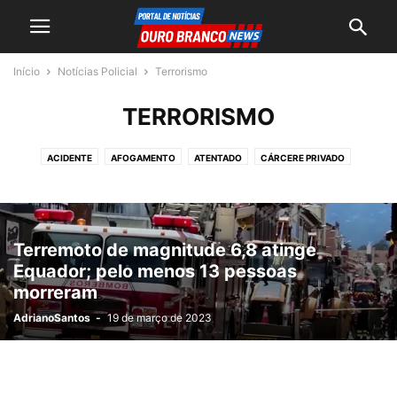
Início
Notícias Policial
Terrorismo
TERRORISMO
ACIDENTE
AFOGAMENTO
ATENTADO
CÁRCERE PRIVADO
FISCALIZAÇÃO
HOMICÍDIO
INCÊNDIO
OPERAÇÕES
SISTEMA PRISIONAL
TERRORISMO
Terremoto de magnitude 6,8 atinge
Equador; pelo menos 13 pessoas
morreram
AdrianoSantos
-
19 de março de 2023