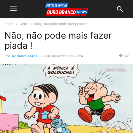
Início
Geral
Não, não pode mais fazer piada !
Não, não pode mais fazer
piada !
26
Por
AdrianoSantos
-
23 de novembro de 2024