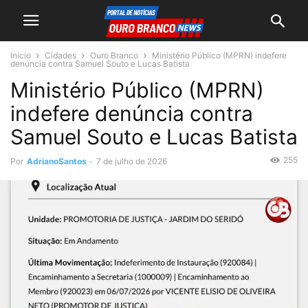
Início
Cidades
Ouro Branco
Ministério Público (MPRN) indefere
denúncia contra Samuel Souto e Lucas Batista
Ministério Público (MPRN)
indefere denúncia contra
Samuel Souto e Lucas Batista
255
Por
AdrianoSantos
-
7 de julho de 2026