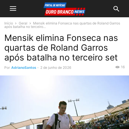
Início
Geral
Mensik elimina Fonseca nas quartas de Roland Garros
após batalha no terceiro...
Mensik elimina Fonseca nas
quartas de Roland Garros
após batalha no terceiro set
16
Por
AdrianoSantos
-
2 de junho de 2026