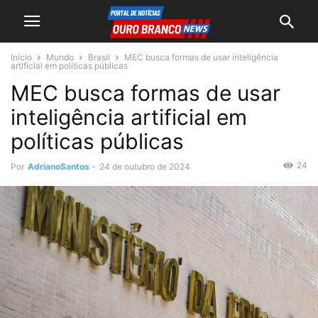
Início
Mundo
Brasil
MEC busca formas de usar inteligência
artificial em políticas públicas
MEC busca formas de usar
inteligência artificial em
políticas públicas
24
Por
AdrianoSantos
-
24 de outubro de 2024