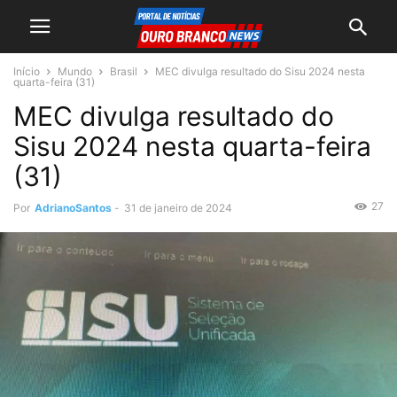
Início
Mundo
Brasil
MEC divulga resultado do Sisu 2024 nesta
quarta-feira (31)
MEC divulga resultado do
Sisu 2024 nesta quarta-feira
(31)
27
Por
AdrianoSantos
-
31 de janeiro de 2024