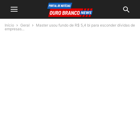
Início
Geral
Master usou fundo de R$ 5,4 bi para esconder dívidas de
empresas...