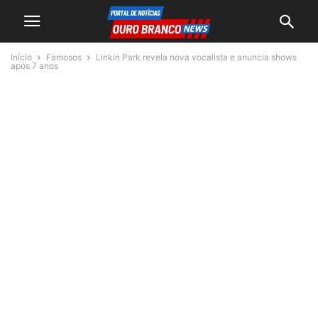
Início
Famosos
Linkin Park revela nova vocalista e anuncia shows
após 7 anos