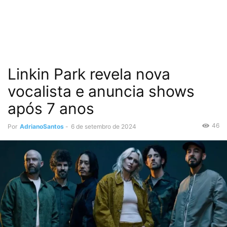
Linkin Park revela nova
vocalista e anuncia shows
após 7 anos
46
Por
AdrianoSantos
-
6 de setembro de 2024