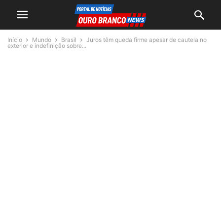
Início
Mundo
Brasil
Juros têm queda firme apesar de cautela no
exterior e indefinição sobre...