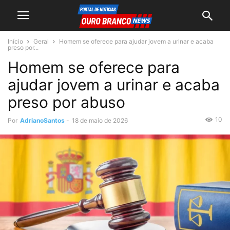
Início
Geral
Homem se oferece para ajudar jovem a urinar e acaba
preso por...
Homem se oferece para
ajudar jovem a urinar e acaba
preso por abuso
10
Por
AdrianoSantos
-
18 de maio de 2026