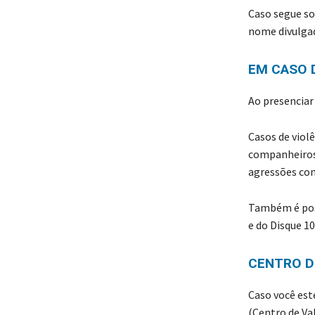
Caso segue so
nome divulgad
EM CASO D
Ao presenciar
Casos de viol
companheiros 
agressões com
Também é poss
e do Disque 1
CENTRO D
Caso você est
(Centro de Val