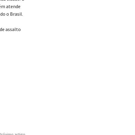
bém atende
o o Brasil.
de assalto
Próximo artigo