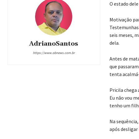
O estado dele
Motivação par
Testemunhas r
seis meses, ma
dela.
AdrianoSantos
https://www.obnews.com.br
Antes de mata
que passaram 
tenta acalmá-
Pricila chega 
Eu não vou me
tenho um filh
Na sequência,
após desligar