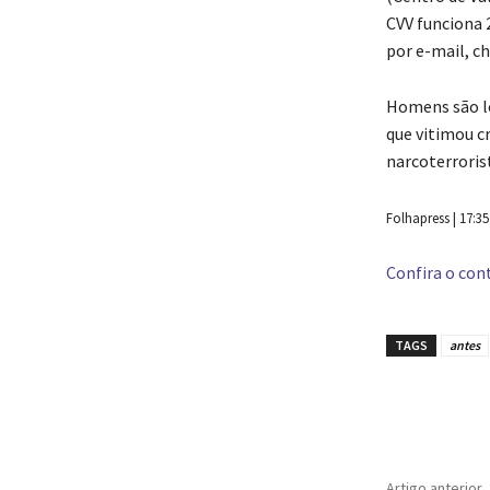
CVV funciona 
por e-mail, c
Homens são lo
que vitimou cr
narcoterrori
Folhapress | 17:35
Confira o cont
TAGS
antes
Compar
Artigo anterior