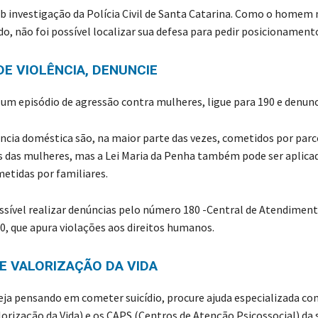
b investigação da Polícia Civil de Santa Catarina. Como o homem 
o, não foi possível localizar sua defesa para pedir posicionament
E VIOLÊNCIA, DENUNCIE
 um episódio de agressão contra mulheres, ligue para 190 e denunc
ência doméstica são, na maior parte das vezes, cometidos por parc
das mulheres, mas a Lei Maria da Penha também pode ser aplica
etidas por familiares.
ível realizar denúncias pelo número 180 -Central de Atendiment
00, que apura violações aos direitos humanos.
E VALORIZAÇÃO DA VIDA
eja pensando em cometer suicídio, procure ajuda especializada co
orização da Vida) e os CAPS (Centros de Atenção Psicossocial) da 