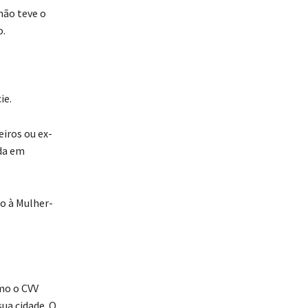
não teve o
o.
ie.
eiros ou ex-
da em
o à Mulher-
mo o CVV
sua cidade. O