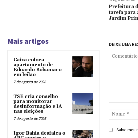
Prefeitura d
tarefa para 
Jardim Pri
Mais artigos
DEIXE UMA R
Caixa coloca
apartamento de
Eduardo Bolsonaro
em leilão
7 de agosto de 2026
TSE cria conselho
para monitorar
Comentário:
desinformação e IA
nas eleições
7 de agosto de 2026
Salve meu n
Igor Bahia desfalca o