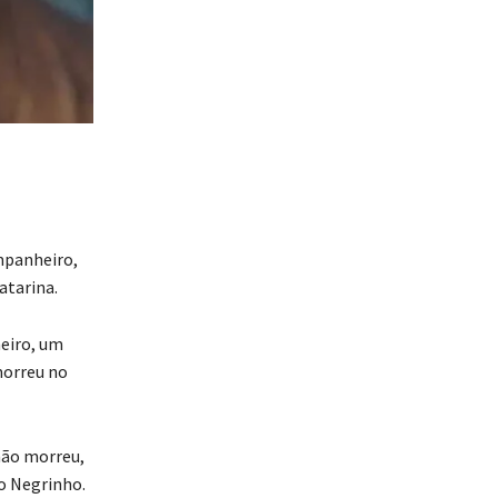
mpanheiro,
atarina.
heiro, um
morreu no
não morreu,
io Negrinho.