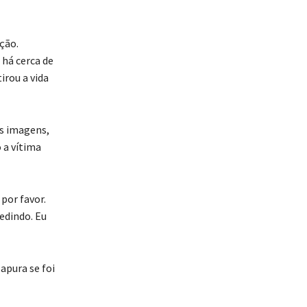
ção.
há cerca de
irou a vida
As imagens,
 a vítima
 por favor.
edindo. Eu
apura se foi