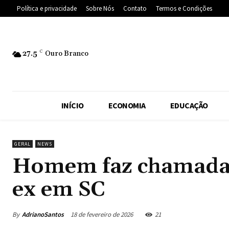
Política e privacidade
Sobre Nós
Contato
Termos e Condições
27.5
C
Ouro Branco
INÍCIO
ECONOMIA
EDUCAÇÃO
GERAL
NEWS
Homem faz chamada d
ex em SC
By
AdrianoSantos
18 de fevereiro de 2026
21