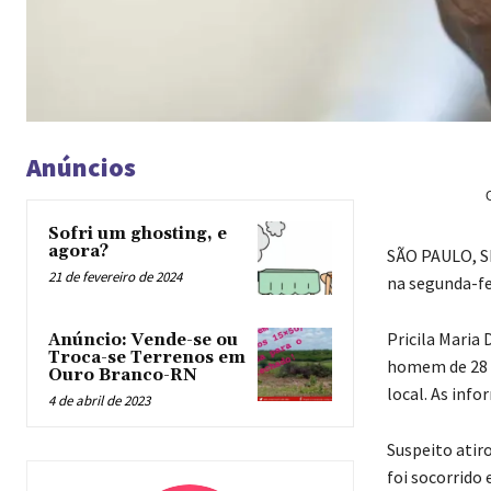
Anúncios
Sofri um ghosting, e
agora?
S
ÃO PAULO, S
21 de fevereiro de 2024
na segunda-fei
Pricila Maria
Anúncio: Vende-se ou
Troca-se Terrenos em
homem de 28 a
Ouro Branco-RN
local. As info
4 de abril de 2023
Suspeito atir
foi socorrido