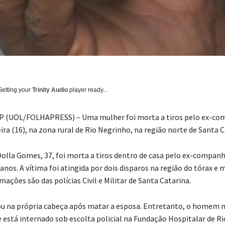
Getting your
Trinity Audio
player ready...
P (UOL/FOLHAPRESS) – Uma mulher foi morta a tiros pelo ex-co
ra (16), na zona rural de Rio Negrinho, na região norte de Santa C
 Dolla Gomes, 37, foi morta a tiros dentro de casa pelo ex-compan
nos. A vítima foi atingida por dois disparos na região do tórax e 
rmações são das polícias Civil e Militar de Santa Catarina.
ou na própria cabeça após matar a esposa. Entretanto, o homem 
 e está internado sob escolta policial na Fundação Hospitalar de R