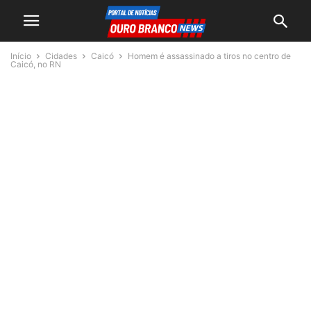
Início
Cidades
Caicó
Homem é assassinado a tiros no centro de
Caicó, no RN