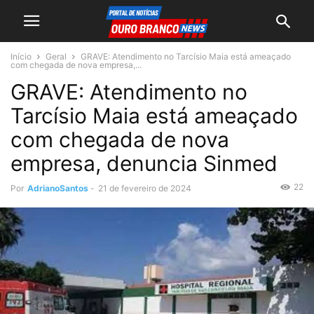
Início
Geral
GRAVE: Atendimento no Tarcísio Maia está ameaçado
com chegada de nova empresa,...
GRAVE: Atendimento no
Tarcísio Maia está ameaçado
com chegada de nova
empresa, denuncia Sinmed
22
Por
AdrianoSantos
-
21 de fevereiro de 2024