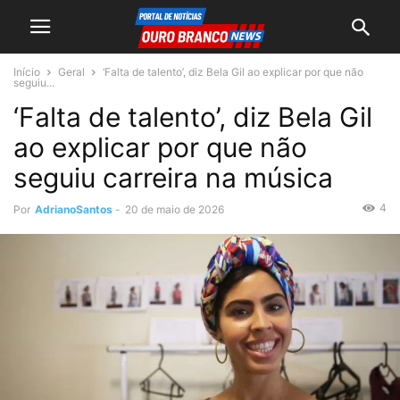
Início
Geral
‘Falta de talento’, diz Bela Gil ao explicar por que não
seguiu...
‘Falta de talento’, diz Bela Gil
ao explicar por que não
seguiu carreira na música
4
Por
AdrianoSantos
-
20 de maio de 2026