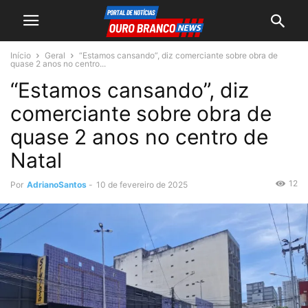
Início
Geral
“Estamos cansando”, diz comerciante sobre obra de
quase 2 anos no centro...
“Estamos cansando”, diz
comerciante sobre obra de
quase 2 anos no centro de
Natal
12
Por
AdrianoSantos
-
10 de fevereiro de 2025