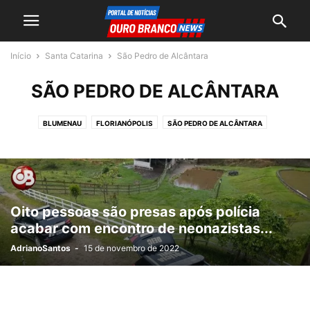
Início
Santa Catarina
São Pedro de Alcântara
SÃO PEDRO DE ALCÂNTARA
BLUMENAU
FLORIANÓPOLIS
SÃO PEDRO DE ALCÂNTARA
Oito pessoas são presas após polícia
acabar com encontro de neonazistas...
AdrianoSantos
-
15 de novembro de 2022